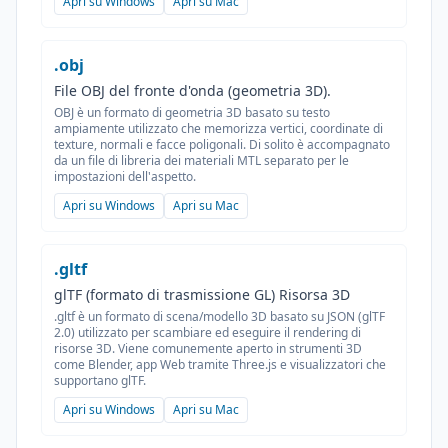
Apri su Windows
Apri su Mac
.obj
File OBJ del fronte d'onda (geometria 3D).
OBJ è un formato di geometria 3D basato su testo
ampiamente utilizzato che memorizza vertici, coordinate di
texture, normali e facce poligonali. Di solito è accompagnato
da un file di libreria dei materiali MTL separato per le
impostazioni dell'aspetto.
Apri su Windows
Apri su Mac
.gltf
glTF (formato di trasmissione GL) Risorsa 3D
.gltf è un formato di scena/modello 3D basato su JSON (glTF
2.0) utilizzato per scambiare ed eseguire il rendering di
risorse 3D. Viene comunemente aperto in strumenti 3D
come Blender, app Web tramite Three.js e visualizzatori che
supportano glTF.
Apri su Windows
Apri su Mac