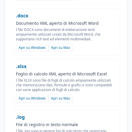
.docx
Documento XML aperto di Microsoft Word
I file DOCX sono documenti di elaborazione testi
ampiamente utilizzati creati da Microsoft Word, che
supportano rich text ed elementi multimediali.
Apri su Windows
Apri su Mac
.xlsx
Foglio di calcolo XML aperto di Microsoft Excel
I file XLSX sono file di fogli di calcolo ampiamente utilizzati
che memorizzano dati, formule e grafici e sono compatibili
con varie applicazioni di fogli di calcolo.
Apri su Windows
Apri su Mac
.log
File di registro in testo normale
I file .log sono in genere log di solo testo che registrano