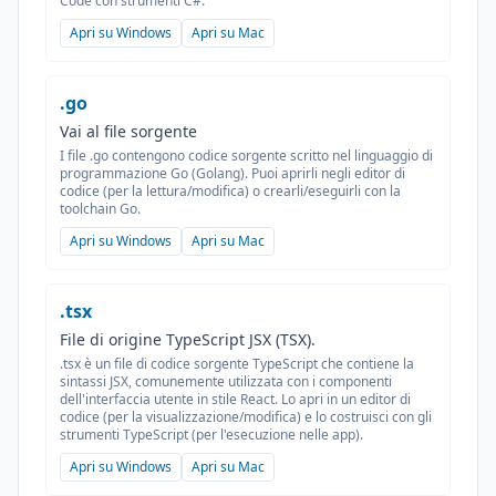
Code con strumenti C#.
Apri su Windows
Apri su Mac
.go
Vai al file sorgente
I file .go contengono codice sorgente scritto nel linguaggio di
programmazione Go (Golang). Puoi aprirli negli editor di
codice (per la lettura/modifica) o crearli/eseguirli con la
toolchain Go.
Apri su Windows
Apri su Mac
.tsx
File di origine TypeScript JSX (TSX).
.tsx è un file di codice sorgente TypeScript che contiene la
sintassi JSX, comunemente utilizzata con i componenti
dell'interfaccia utente in stile React. Lo apri in un editor di
codice (per la visualizzazione/modifica) e lo costruisci con gli
strumenti TypeScript (per l'esecuzione nelle app).
Apri su Windows
Apri su Mac