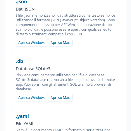
.json
Dati JSON
I file .json memorizzano i dati strutturati come testo semplice
utilizzando il formato JSON (JavaScript Object Notation). Sono
comunemente utilizzati per API Web, configurazione di app e
scambio di dati e possono essere aperti con qualsiasi editor
di testo o strumenti compatibili con JSON.
Apri su Windows
Apri su Mac
.db
Database SQLite3
.db viene comunemente utilizzato per i file di database
SQLite 3: database relazionali a file singolo utilizzati da molte
app. Puoi aprirli con gli strumenti SQLite e molti browser di
database.
Apri su Windows
Apri su Mac
.yaml
File YAML
.yaml è un documento YAML: un formato di serializzazione