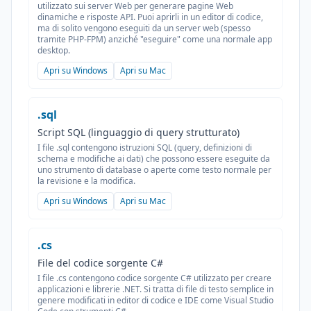
utilizzato sui server Web per generare pagine Web
dinamiche e risposte API. Puoi aprirli in un editor di codice,
ma di solito vengono eseguiti da un server web (spesso
tramite PHP-FPM) anziché "eseguire" come una normale app
desktop.
Apri su Windows
Apri su Mac
.sql
Script SQL (linguaggio di query strutturato)
I file .sql contengono istruzioni SQL (query, definizioni di
schema e modifiche ai dati) che possono essere eseguite da
uno strumento di database o aperte come testo normale per
la revisione e la modifica.
Apri su Windows
Apri su Mac
.cs
File del codice sorgente C#
I file .cs contengono codice sorgente C# utilizzato per creare
applicazioni e librerie .NET. Si tratta di file di testo semplice in
genere modificati in editor di codice e IDE come Visual Studio