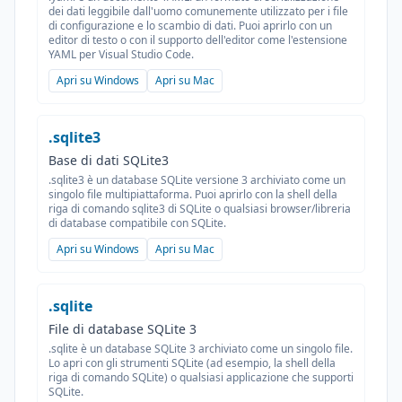
dei dati leggibile dall'uomo comunemente utilizzato per i file
di configurazione e lo scambio di dati. Puoi aprirlo con un
editor di testo o con il supporto dell'editor come l'estensione
YAML per Visual Studio Code.
Apri su Windows
Apri su Mac
.sqlite3
Base di dati SQLite3
.sqlite3 è un database SQLite versione 3 archiviato come un
singolo file multipiattaforma. Puoi aprirlo con la shell della
riga di comando sqlite3 di SQLite o qualsiasi browser/libreria
di database compatibile con SQLite.
Apri su Windows
Apri su Mac
.sqlite
File di database SQLite 3
.sqlite è un database SQLite 3 archiviato come un singolo file.
Lo apri con gli strumenti SQLite (ad esempio, la shell della
riga di comando SQLite) o qualsiasi applicazione che supporti
SQLite.