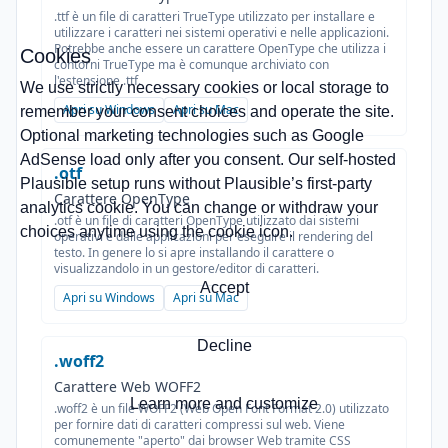
.ttf è un file di caratteri TrueType utilizzato per installare e
utilizzare i caratteri nei sistemi operativi e nelle applicazioni.
Potrebbe anche essere un carattere OpenType che utilizza i
Cookies
contorni TrueType ma è comunque archiviato con
l'estensione .ttf.
We use strictly necessary cookies or local storage to
Apri su Windows
Apri su Mac
remember your consent choices and operate the site.
Optional marketing technologies such as Google
AdSense load only after you consent. Our self-hosted
.otf
Plausible setup runs without Plausible’s first-party
Carattere OpenType
analytics cookie. You can change or withdraw your
.otf è un file di caratteri OpenType utilizzato dai sistemi
choices anytime using the cookie icon.
operativi e dalle applicazioni per eseguire il rendering del
testo. In genere lo si apre installando il carattere o
visualizzandolo in un gestore/editor di caratteri.
Accept
Apri su Windows
Apri su Mac
Decline
.woff2
Carattere Web WOFF2
Learn more and customize
.woff2 è un file WOFF2 (Web Open Font Format 2.0) utilizzato
per fornire dati di caratteri compressi sul web. Viene
comunemente "aperto" dai browser Web tramite CSS