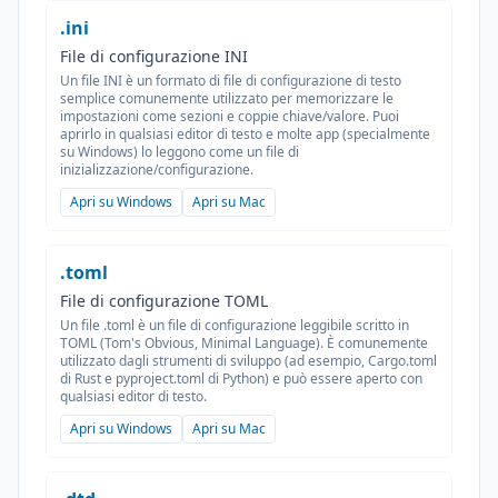
.ini
File di configurazione INI
Un file INI è un formato di file di configurazione di testo
semplice comunemente utilizzato per memorizzare le
impostazioni come sezioni e coppie chiave/valore. Puoi
aprirlo in qualsiasi editor di testo e molte app (specialmente
su Windows) lo leggono come un file di
inizializzazione/configurazione.
Apri su Windows
Apri su Mac
.toml
File di configurazione TOML
Un file .toml è un file di configurazione leggibile scritto in
TOML (Tom's Obvious, Minimal Language). È comunemente
utilizzato dagli strumenti di sviluppo (ad esempio, Cargo.toml
di Rust e pyproject.toml di Python) e può essere aperto con
qualsiasi editor di testo.
Apri su Windows
Apri su Mac