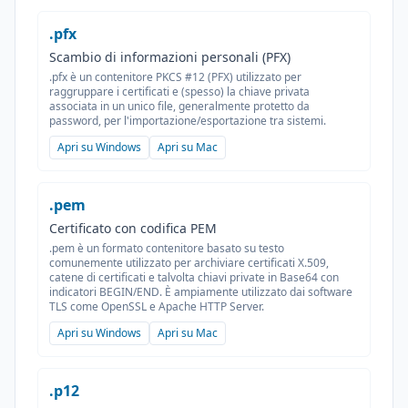
.pfx
Scambio di informazioni personali (PFX)
.pfx è un contenitore PKCS #12 (PFX) utilizzato per
raggruppare i certificati e (spesso) la chiave privata
associata in un unico file, generalmente protetto da
password, per l'importazione/esportazione tra sistemi.
Apri su Windows
Apri su Mac
.pem
Certificato con codifica PEM
.pem è un formato contenitore basato su testo
comunemente utilizzato per archiviare certificati X.509,
catene di certificati e talvolta chiavi private in Base64 con
indicatori BEGIN/END. È ampiamente utilizzato dai software
TLS come OpenSSL e Apache HTTP Server.
Apri su Windows
Apri su Mac
.p12