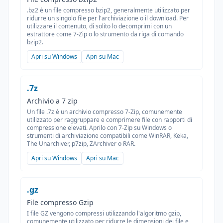
.bz2 è un file compresso bzip2, generalmente utilizzato per
ridurre un singolo file per l'archiviazione o il download. Per
utilizzare il contenuto, di solito lo decomprimi con un
estrattore come 7-Zip o lo strumento da riga di comando
bzip2.
Apri su Windows
Apri su Mac
.7z
Archivio a 7 zip
Un file .7z è un archivio compresso 7-Zip, comunemente
utilizzato per raggruppare e comprimere file con rapporti di
compressione elevati. Aprilo con 7-Zip su Windows o
strumenti di archiviazione compatibili come WinRAR, Keka,
The Unarchiver, p7zip, ZArchiver o RAR.
Apri su Windows
Apri su Mac
.gz
File compresso Gzip
I file GZ vengono compressi utilizzando l'algoritmo gzip,
comunemente utilizzato per ridurre le dimensioni dei file e