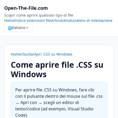
Open-The-File.com
Scopri come aprire qualsiasi tipo di file
Home
Indice estensioni file
Articoli
Analizzatore di intestazione
Italiano
🌐
Home
/
Guida
/
Apri .CSS su Windows
Come aprire file .CSS su
Windows
Per aprire file .CSS su Windows, fare clic
con il pulsante destro del mouse sul file .css
→ Apri con → scegli un editor di
testo/codice (ad esempio, Visual Studio
Code).