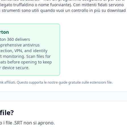
allegato truffaldino o nome fuorviante). Con mittenti fidati servono
 strumenti sono utili quando vuoi un controllo in più su download
rton
ton 360 delivers
prehensive antivirus
tection, VPN, and identity
t monitoring. Scan files for
eats before opening to keep
r device secure.
filiati. Questo supporta le nostre guide gratuite sulle estensioni file.
file?
 i file .SRT non si aprono.