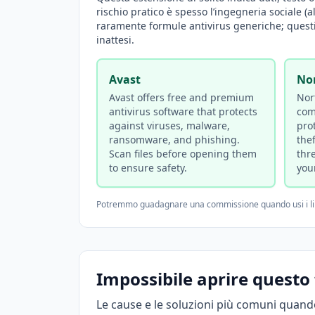
rischio pratico è spesso l’ingegneria sociale (
raramente formule antivirus generiche; questi
inattesi.
Avast
No
Avast offers free and premium
Nor
antivirus software that protects
com
against viruses, malware,
pro
ransomware, and phishing.
thef
Scan files before opening them
thr
to ensure safety.
you
Potremmo guadagnare una commissione quando usi i link af
Impossibile aprire questo 
Le cause e le soluzioni più comuni quando