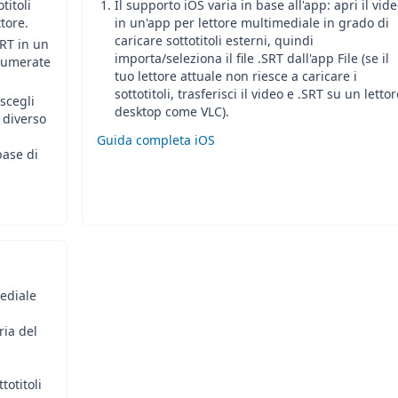
otitoli
Il supporto iOS varia in base all'app: apri il vid
ttore.
in un'app per lettore multimediale in grado di
caricare sottotitoli esterni, quindi
SRT in un
importa/seleziona il file .SRT dall'app File (se il
 numerate
tuo lettore attuale non riesce a caricare i
sottotitoli, trasferisci il video e .SRT su un lettor
 scegli
desktop come VLC).
r diverso
Guida completa iOS
ase di
mediale
ria del
totitoli