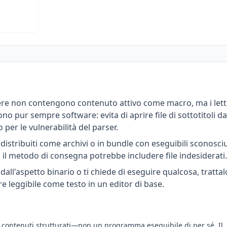
enere non contengono contenuto attivo come macro, ma i lett
sono pur sempre software: evita di aprire file di sottotitoli da
 per le vulnerabilità del parser.
" distribuiti come archivi o in bundle con eseguibili sconosciut
ma il metodo di consegna potrebbe includere file indesiderati.
 dall'aspetto binario o ti chiede di eseguire qualcosa, trattal
 leggibile come testo in un editor di base.
 o contenuti strutturati—non un programma eseguibile di per sé. Il