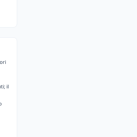
ori
i; il
o