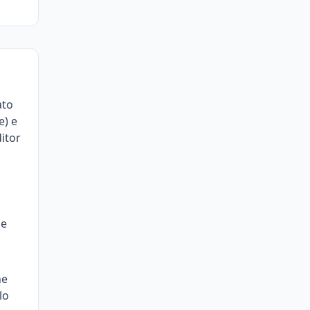
ato
e) e
ditor
le
he
lo