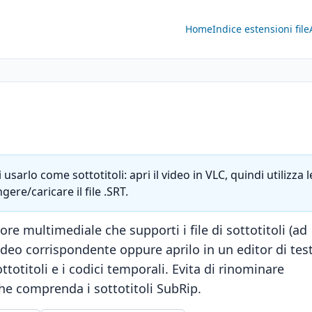
Home
Indice estensioni file
usarlo come sottotitoli: apri il video in VLC, quindi utilizza l
gere/caricare il file .SRT.
ttore multimediale che supporti i file di sottotitoli (ad
ideo corrispondente oppure aprilo in un editor di tes
ttotitoli e i codici temporali. Evita di rinominare
 che comprenda i sottotitoli SubRip.