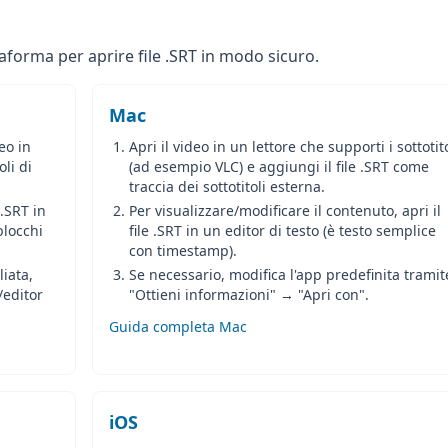
taforma per aprire file .SRT in modo sicuro.
Mac
eo in
Apri il video in un lettore che supporti i sottotito
oli di
(ad esempio VLC) e aggiungi il file .SRT come
traccia dei sottotitoli esterna.
 .SRT in
Per visualizzare/modificare il contenuto, apri il
blocchi
file .SRT in un editor di testo (è testo semplice
con timestamp).
liata,
Se necessario, modifica l'app predefinita tramit
e/editor
"Ottieni informazioni" → "Apri con".
Guida completa Mac
iOS