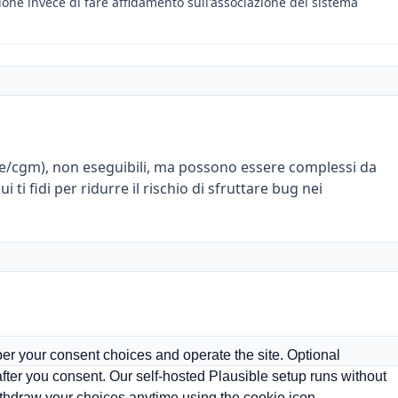
zione invece di fare affidamento sull'associazione del sistema
ne/cgm), non eseguibili, ma possono essere complessi da
i ti fidi per ridurre il rischio di sfruttare bug nei
er your consent choices and operate the site. Optional
er you consent. Our self-hosted Plausible setup runs without
withdraw your choices anytime using the cookie icon.