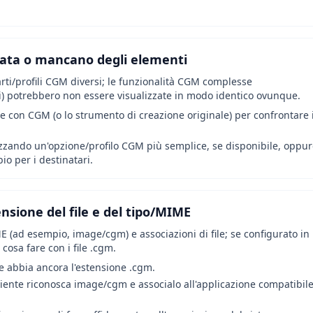
rrata o mancano degli elementi
ti/profili CGM diversi; le funzionalità CGM complesse
fici) potrebbero non essere visualizzate in modo identico ovunque.
e con CGM (o lo strumento di creazione originale) per confrontare i
ilizzando un'opzione/profilo CGM più semplice, se disponibile, oppu
io per i destinatari.
nsione del file e del tipo/MIME
(ad esempio, image/cgm) e associazioni di file; se configurato in
cosa fare con i file .cgm.
 e abbia ancora l'estensione .cgm.
mbiente riconosca image/cgm e associalo all'applicazione compatibil