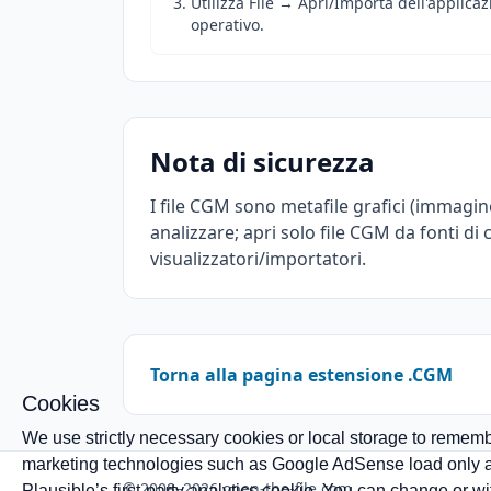
Utilizza File → Apri/Importa dell'applica
operativo.
Nota di sicurezza
I file CGM sono metafile grafici (immagi
analizzare; apri solo file CGM da fonti di cu
visualizzatori/importatori.
Torna alla pagina estensione .CGM
Cookies
We use strictly necessary cookies or local storage to rememb
marketing technologies such as Google AdSense load only aft
© 2008–2026 open-the-file.com
Plausible’s first-party analytics cookie. You can change or 