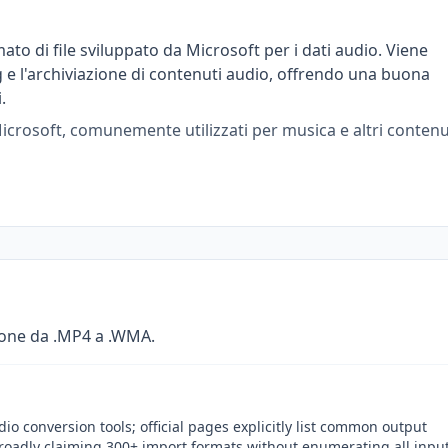
o di file sviluppato da Microsoft per i dati audio. Viene
e l'archiviazione di contenuti audio, offrendo una buona
.
 Microsoft, comunemente utilizzati per musica e altri contenu
ione da .MP4 a .WMA.
o conversion tools; official pages explicitly list common output
roadly claiming 300+ import formats without enumerating all input