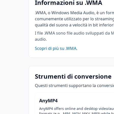
Informazioni su .WMA
.WMA, o Windows Media Audio, è un format
comunemente utilizzato per lo streaming 
qualità del suono a velocità in bit inferiori
I file .WMA sono file audio sviluppati da
audio.
Scopri di più su .WMA.
Strumenti di conversione
Questi strumenti supportano la convers
AnyMP4
AnyMP4 offers online and desktop video/audi
formats (e.g., MP4, MOV, MKV, MP3) while b