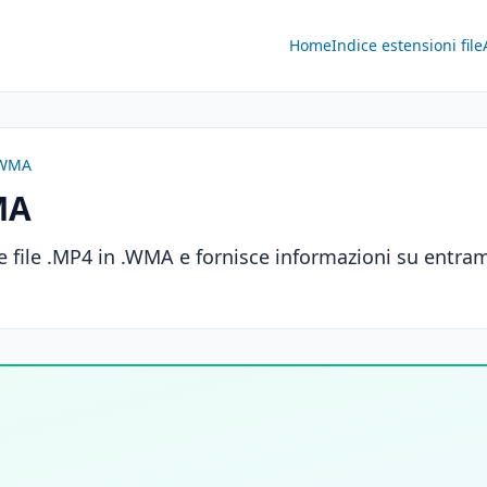
Home
Indice estensioni file
 .WMA
MA
 file .MP4 in .WMA e fornisce informazioni su entram