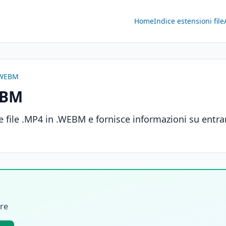
Home
Indice estensioni file
 .WEBM
EBM
 file .MP4 in .WEBM e fornisce informazioni su entr
ire