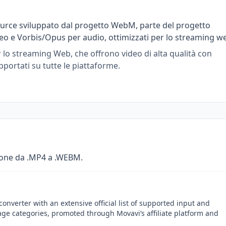
ource sviluppato dal progetto WebM, parte del progetto
eo e Vorbis/Opus per audio, ottimizzati per lo streaming w
r lo streaming Web, che offrono video di alta qualità con
ortati su tutte le piattaforme.
ione da .MP4 a .WEBM.
onverter with an extensive official list of supported input and
age categories, promoted through Movavi’s affiliate platform and