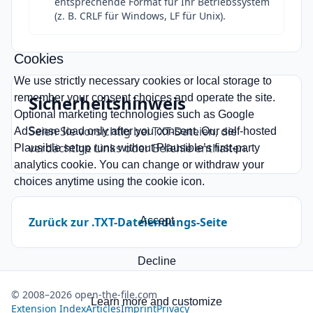
entsprechende Format für Ihr Betriebssystem
(z. B. CRLF für Windows, LF für Unix).
Cookies
We use strictly necessary cookies or local storage to
remember your consent choices and operate the site.
Sicherheitshinweis
Optional marketing technologies such as Google
Seien Sie vorsichtig bei TXT-Dateien, die
AdSense load only after you consent. Our self-hosted
verdächtige Links oder Befehle enthalten.
Plausible setup runs without Plausible’s first-party
analytics cookie. You can change or withdraw your
choices anytime using the cookie icon.
Zurück zur .TXT-Dateiendungs-Seite
Accept
Decline
© 2008–2026 open-the-file.com
Learn more and customize
Extension Index
Articles
Imprint
Privacy