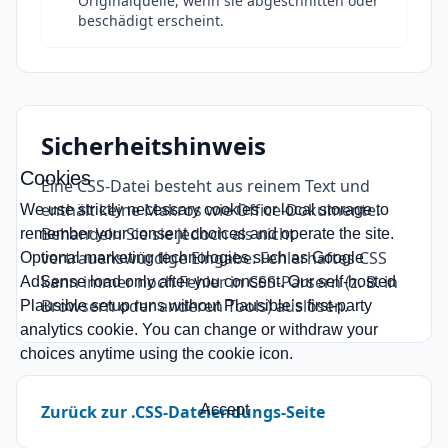
Originalquelle, wenn sie abgeschnitten oder
beschädigt erscheint.
Sicherheitshinweis
Cookies
Eine CSS-Datei besteht aus reinem Text und
enthält keine Makros wie Office-Dokumente.
We use strictly necessary cookies or local storage to
Behandeln Sie sie jedoch als nicht
remember your consent choices and operate the site.
vertrauenswürdige Eingabe: Fehlerhaftes CSS
Optional marketing technologies such as Google
kann immer noch Fehler in CSS-Parsern (z. B. in
AdSense load only after you consent. Our self-hosted
Browsern oder anderen Tools) auslösen.
Plausible setup runs without Plausible’s first-party
analytics cookie. You can change or withdraw your
choices anytime using the cookie icon.
Zurück zur .CSS-Dateiendungs-Seite
Accept